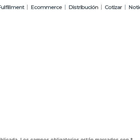
Fulfillment
Ecommerce
Distribución
Cotizar
Noti
blicada.
Los campos obligatorios están marcados con
*