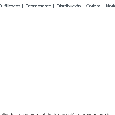
Fulfillment
Ecommerce
Distribución
Cotizar
Noti
blicada.
Los campos obligatorios están marcados con
*