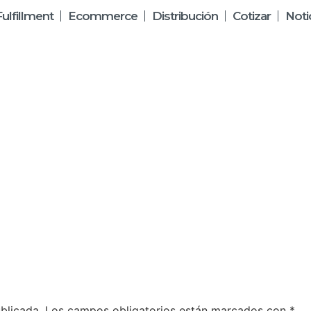
Fulfillment
Ecommerce
Distribución
Cotizar
Noti
blicada.
Los campos obligatorios están marcados con
*